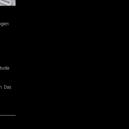
ogien
volle
n. Das