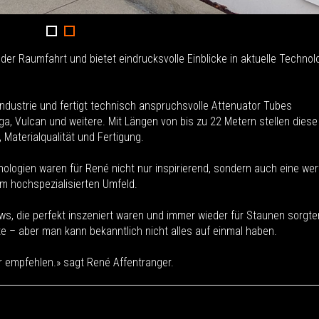
r Raumfahrt und bietet eindrucksvolle Einblicke in aktuelle Technol
industrie und fertigt technisch anspruchsvolle Attenuator Tubes
ega, Vulcan und weitere. Mit Längen von bis zu 22 Metern stellen diese
aterialqualität und Fertigung.
ogien waren für René nicht nur inspirierend, sondern auch eine wert
em hochspezialisierten Umfeld.
ws, die perfekt inszeniert waren und immer wieder für Staunen sorgte
ete – aber man kann bekanntlich nicht alles auf einmal haben.
 empfehlen.» sagt René Affentranger.