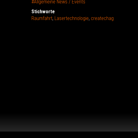
#Allgemeine News / Events
Stichworte
Raumfahrt
,
Lasertechnologie
,
createchag