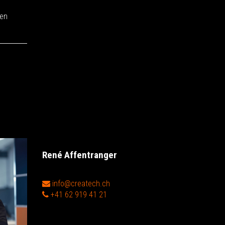
len
René Affentranger
CEO / VRP
info@createch.ch
+41 62 919 41 21