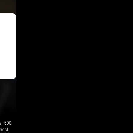
er 500
isst.