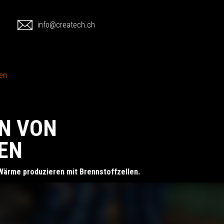
1
info@createch.ch
len
N VON
EN
Wärme produzieren mit Brennstoffzellen.